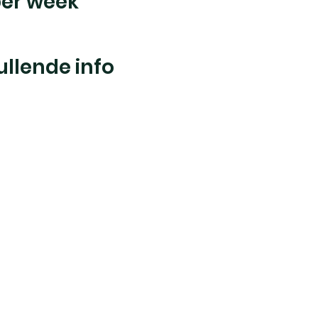
 per week
g
llende info