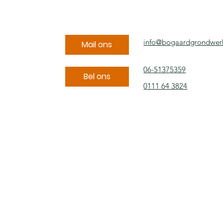
info@bogaardgrondwerk
Mail ons
06-51375359
Bel ons
0111 64 3824