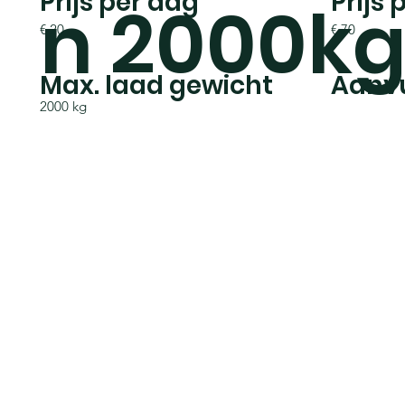
Prijs
Prijs per dag
n 2000k
€ 70
€ 20
Max. laad gewicht
Aanvu
2000 kg