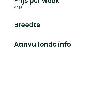
Prijs per week
€ 315
Breedte
Aanvullende info